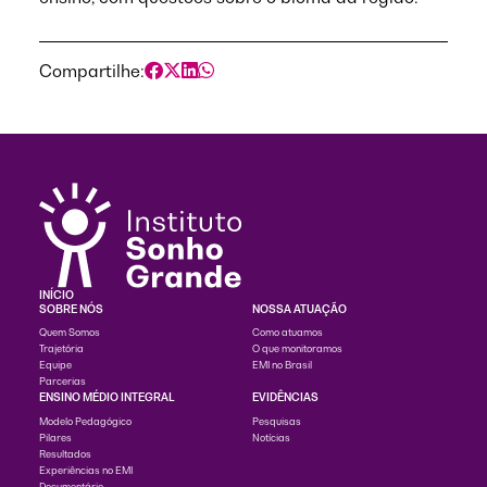
Compartilhe:
INÍCIO
SOBRE NÓS
NOSSA ATUAÇÃO
Quem Somos
Como atuamos
Trajetória
O que monitoramos
Equipe
EMI no Brasil
Parcerias
ENSINO MÉDIO INTEGRAL
EVIDÊNCIAS
Modelo Pedagógico
Pesquisas
Pilares
Notícias
Resultados
Experiências no EMI